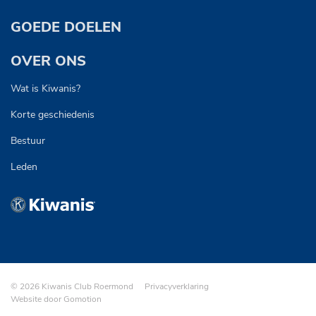
GOEDE DOELEN
OVER ONS
Wat is Kiwanis?
Korte geschiedenis
Bestuur
Leden
Navigation
© 2026 Kiwanis Club Roermond
Privacyverklaring
Website door
Gomotion